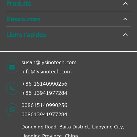
Produits
Ressources
Liens rapides
susan@lysinotech.com
info@lysinotech.com
+86-15140990256
+86-13941977284
008615140990256
008613941977284
Dongxing Road, Baita District, Liaoyang City,
Liaoning Province, China