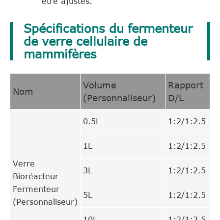
être ajustés.
Spécifications du fermenteur
de verre cellulaire de
mammifères
Volume
Rapport
Nom
(Personnaliseur)
D/L
0.5L
1:2/1:2.5
1L
1:2/1:2.5
Verre
3L
1:2/1:2.5
Bioréacteur
Fermenteur
5L
1:2/1:2.5
(Personnaliseur)
10L
1:2/1:2.5