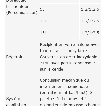
Bioréacteur
Fermenteur
5L
1:2/1:2.5
(Personnaliseur)
10L
1:2/1:2.5
15L
1:2/1:2.5
Récipient en verre unique avec
fond en acier inoxydable.
Régeroir
Couvercle en acier inoxydable
316L avec ports, condenseur
sur le cercle
Conpulsion mécanique ou
incarnement magnétique
(entrainement bas/haut), 3
Système
palettes à six lames et 1
d'agitation
disjoncteur de mousse, chaque