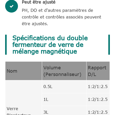
Peut être ajusté
PH, DO et d'autres paramètres de
contrôle et contrôles associés peuvent
être ajustés.
Spécifications du double
fermenteur de verre de
mélange magnétique
Volume
Rapport
Nom
(Personnaliseur)
D/L
0.5L
1:2/1:2.5
1L
1:2/1:2.5
Verre
3L
1:2/1:2.5