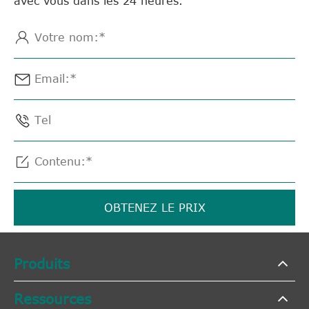
avec vous dans les 24 heures.




OBTENEZ LE PRIX
Produits
Ressources