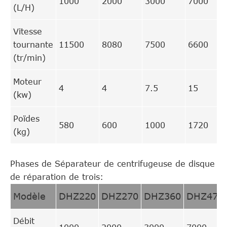
1000
2000
3000
7000
(L/H)
Vitesse
tournante
11500
8080
7500
6600
(tr/min)
Moteur
4
4
7.5
15
(kw)
Poïdes
580
600
1000
1720
(kg)
Phases de Séparateur de centrifugeuse de disque
de réparation de trois:
Modèle
DHZ220
DHZ270
DHZ360
DHZ470
Débit