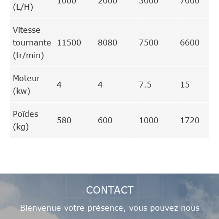
1000
2000
3000
7000
(L/H)
Vitesse
tournante
11500
8080
7500
6600
(tr/min)
Moteur
4
4
7.5
15
(kw)
Poïdes
580
600
1000
1720
(kg)
CONTACT
Bienvenue votre présence, vous pouvez nous