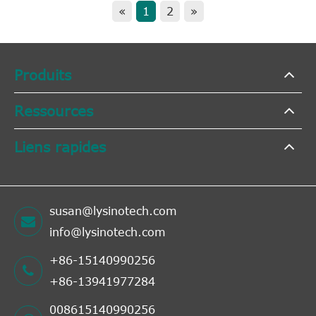
«
1
2
»
Produits
Ressources
Liens rapides
susan@lysinotech.com
info@lysinotech.com
+86-15140990256
+86-13941977284
008615140990256