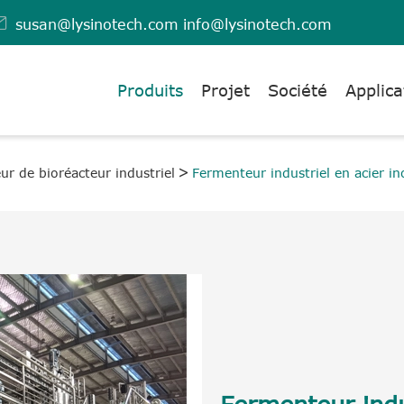

susan@lysinotech.com
info@lysinotech.com
Produits
Projet
Société
Applica
r de bioréacteur industriel
Fermenteur industriel en acier i