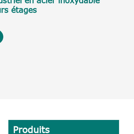
striel en acier inoxydable
urs étages
Produits