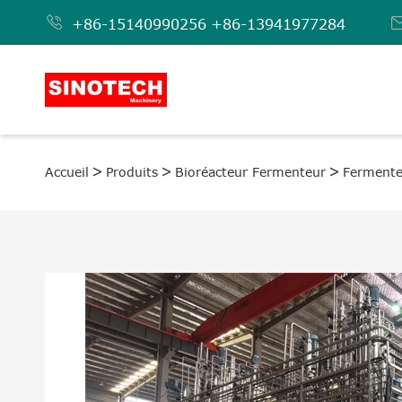

+86-15140990256
+86-13941977284
Accueil
Produits
Bioréacteur Fermenteur
Fermenteu