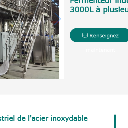
Fermenteur indu
3000L à plusie
Renseignez

maintenant
riel de l'acier inoxydable