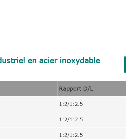
ustriel en acier inoxydable
Rapport D/L
1:2/1:2.5
1:2/1:2.5
1:2/1:2.5