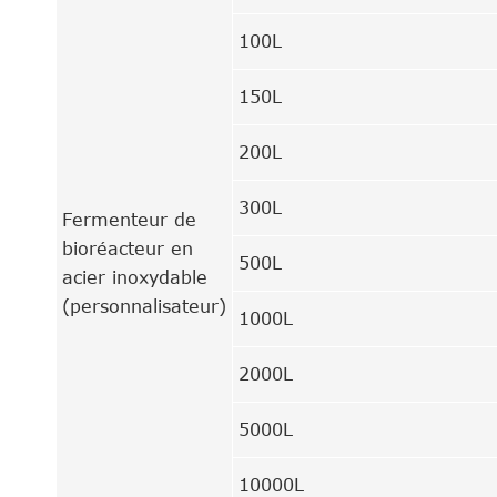
100L
150L
200L
300L
Fermenteur de
bioréacteur en
500L
acier inoxydable
(personnalisateur)
1000L
2000L
5000L
10000L