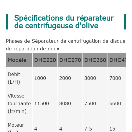
Spécifications du réparateur
de centrifugeuse d'olive
Phases de Séparateur de centrifugation de disque
de réparation de deux:
Modèle
DHC220
DHC270
DHC360
DHC470
Débit
1000
2000
3000
7000
(L/H)
Vitesse
tournante
11500
8080
7500
6600
(tr/min)
Moteur
4
4
7.5
15