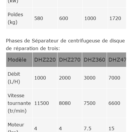
(kw)
Poïdes
580
600
1000
1720
(kg)
Phases de Séparateur de centrifugeuse de disque
de réparation de trois:
Modèle
DHZ220
DHZ270
DHZ360
DHZ470
Débit
1000
2000
3000
7000
(L/H)
Vitesse
tournante
11500
8080
7500
6600
(tr/min)
Moteur
4
4
7.5
15