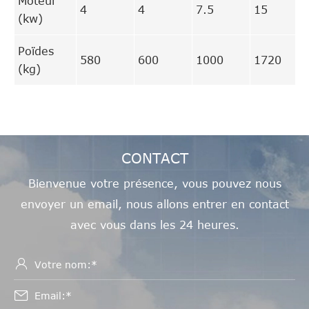
Moteur
4
4
7.5
15
(kw)
Poïdes
580
600
1000
1720
(kg)
CONTACT
Bienvenue votre présence, vous pouvez nous
envoyer un email, nous allons entrer en contact
avec vous dans les 24 heures.

