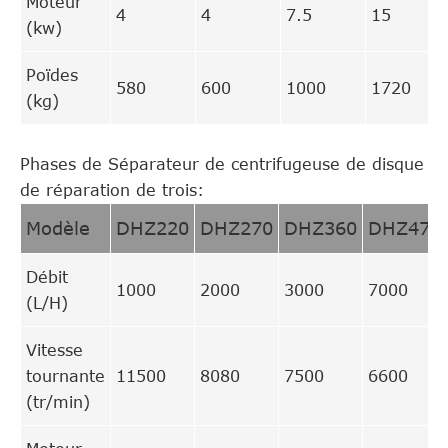
Moteur
4
4
7.5
15
(kw)
Poïdes
580
600
1000
1720
(kg)
Phases de Séparateur de centrifugeuse de disque
de réparation de trois:
Modèle
DHZ220
DHZ270
DHZ360
DHZ470
Débit
1000
2000
3000
7000
(L/H)
Vitesse
tournante
11500
8080
7500
6600
(tr/min)