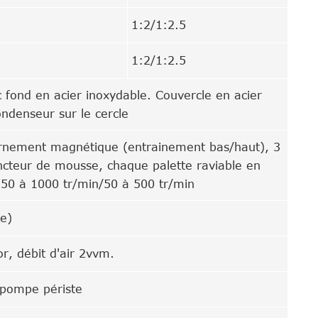
1:2/1:2.5
1:2/1:2.5
 fond en acier inoxydable. Couvercle en acier
ndenseur sur le cercle
rnement magnétique (entrainement bas/haut), 3
oncteur de mousse, chaque palette raviable en
 50 à 1000 tr/min/50 à 500 tr/min
ve)
or, débit d'air 2vvm.
 pompe périste