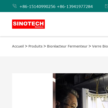

+86-15140990256
+86-13941977284
Accueil
Produits
Bioréacteur Fermenteur
Verre Bio