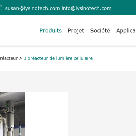

susan@lysinotech.com
info@lysinotech.com
Produits
Projet
Société
Applica
réacteur
Bioréacteur de lumière cellulaire