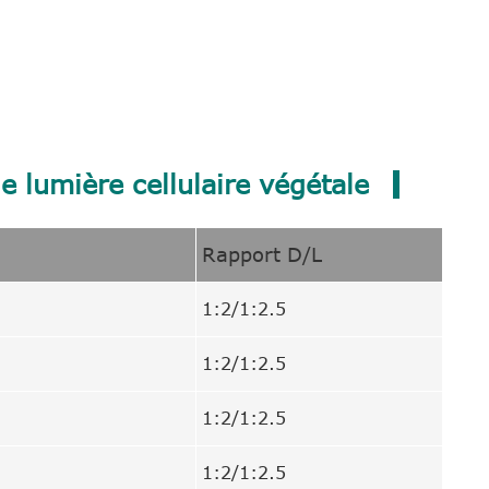
e lumière cellulaire végétale
Rapport D/L
1:2/1:2.5
1:2/1:2.5
1:2/1:2.5
1:2/1:2.5