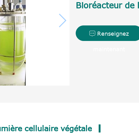
Bioréacteur de l
Renseignez

maintenant
mière cellulaire végétale