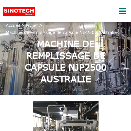
Accueil
Projet
Machine de remplissage de capsule NJP2500 Australie
MACHINE DE
REMPLISSAGE DE
CAPSULE NJP2500
AUSTRALIE